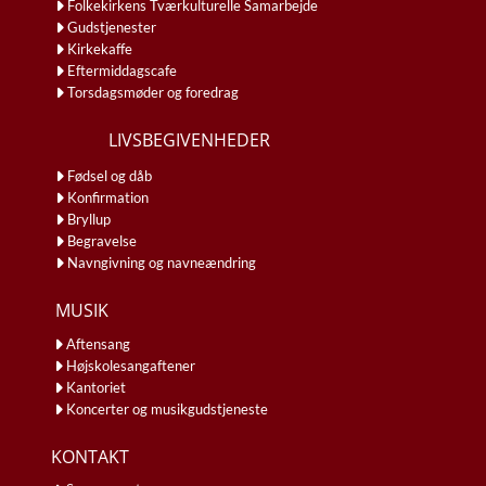
Folkekirkens Tværkulturelle Samarbejde
Gudstjenester
Kirkekaffe
Eftermiddagscafe
Torsdagsmøder og foredrag
LIVSBEGIVENHEDER
Fødsel og dåb
Konfirmation
Bryllup
Begravelse
Navngivning og navneændring
MUSIK
Aftensang
Højskolesangaftener
Kantoriet
Koncerter og musikgudstjeneste
KONTAKT