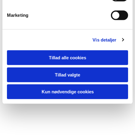
e
Du vil måske også
kunne lide...
v
Marketing
a
l
g
Vis detaljer
Tillad alle cookies
Tillad valgte
Kun nødvendige cookies