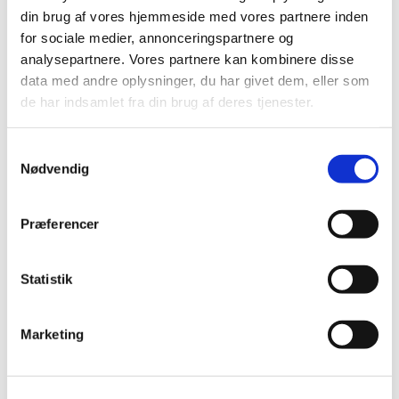
din brug af vores hjemmeside med vores partnere inden
for sociale medier, annonceringspartnere og
analysepartnere. Vores partnere kan kombinere disse
Menighedsrådets
data med andre oplysninger, du har givet dem, eller som
årsberetning 2023
de har indsamlet fra din brug af deres tjenester.
Her kan du læse årsberetning
S
Nødvendig
a
Læs mere her
m
t
Præferencer
y
k
k
Statistik
e
v
Marketing
a
l
g