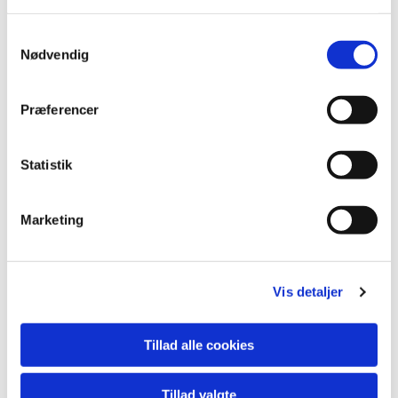
Begravelse
S
Nødvendig
a
m
t
Præferencer
y
k
k
Statistik
e
v
Marketing
a
l
g
Vis detaljer
Tillad alle cookies
Navneændring og Navngivning
Tillad valgte