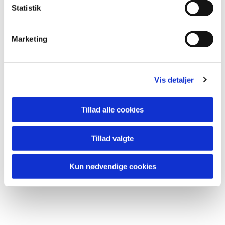
k
Statistik
e
v
Du vil måske også
Marketing
a
kunne lide...
l
g
Vis detaljer
Tillad alle cookies
Tillad valgte
Kun nødvendige cookies