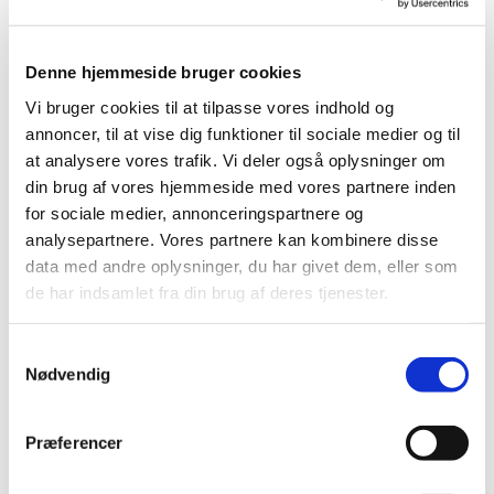
bibelske tekster eller teologiske temaer
op.
Denne hjemmeside bruger cookies
Vi bruger cookies til at tilpasse vores indhold og
annoncer, til at vise dig funktioner til sociale medier og til
at analysere vores trafik. Vi deler også oplysninger om
din brug af vores hjemmeside med vores partnere inden
for sociale medier, annonceringspartnere og
analysepartnere. Vores partnere kan kombinere disse
data med andre oplysninger, du har givet dem, eller som
de har indsamlet fra din brug af deres tjenester.
S
Nødvendig
a
m
t
Præferencer
y
k