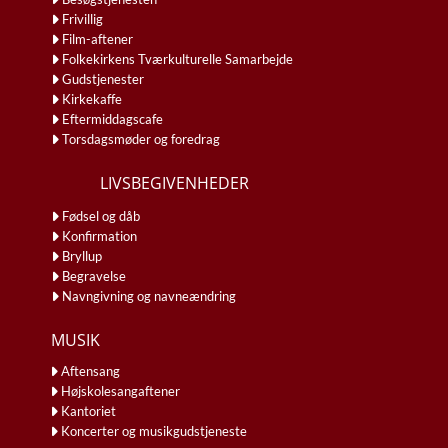
Frivillig
Film-aftener
Folkekirkens Tværkulturelle Samarbejde
Gudstjenester
Kirkekaffe
Eftermiddagscafe
Torsdagsmøder og foredrag
LIVSBEGIVENHEDER
Fødsel og dåb
Konfirmation
Bryllup
Begravelse
Navngivning og navneændring
MUSIK
Aftensang
Højskolesangaftener
Kantoriet
Koncerter og musikgudstjeneste