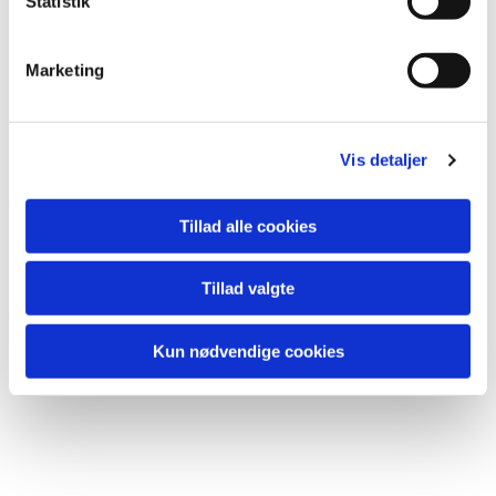
k
Statistik
e
Du vil måske også
v
kunne lide...
Marketing
a
l
g
Vis detaljer
Tillad alle cookies
Tillad valgte
Kun nødvendige cookies