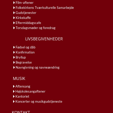
Film-aftener
Folkekirkens Tværkulturelle Samarbejde
Gudstjenester
Kirkekaffe
Eftermiddagscafe
Torsdagsmøder og foredrag
LIVSBEGIVENHEDER
Fødsel og dåb
Konfirmation
Bryllup
Begravelse
Navngivning og navneændring
MUSIK
Aftensang
Højskolesangaftener
Kantoriet
Koncerter og musikgudstjeneste
KONTAKT