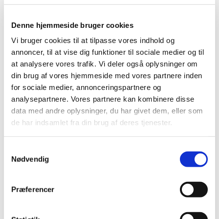
de små kan hygge sig stille med under
prædikenen.
Denne hjemmeside bruger cookies
Vi bruger cookies til at tilpasse vores indhold og
Dåbsværelse
annoncer, til at vise dig funktioner til sociale medier og til
Ved siden af våbenhuset har vi et
at analysere vores trafik. Vi deler også oplysninger om
fredeligt rum, hvor der er ro til fx amning
din brug af vores hjemmeside med vores partnere inden
eller en pause – og I kan stadig følge
for sociale medier, annonceringspartnere og
med i gudstjenesten via højtaler.
analysepartnere. Vores partnere kan kombinere disse
Vi glæder os til at byde jer og jeres børn
data med andre oplysninger, du har givet dem, eller som
velkommen i kirken – her er plads til
de har indsamlet fra din brug af deres tjenester.
hele familien ❤️
S
#DalumKirke #ForBørnefamilier
Nødvendig
a
#KirkeForAlle #TryghedForBørn
m
t
Præferencer
y
k