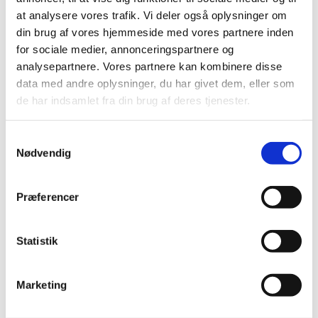
at analysere vores trafik. Vi deler også oplysninger om
din brug af vores hjemmeside med vores partnere inden
for sociale medier, annonceringspartnere og
analysepartnere. Vores partnere kan kombinere disse
data med andre oplysninger, du har givet dem, eller som
de har indsamlet fra din brug af deres tjenester.
S
Nødvendig
a
m
Du vil måske også
t
Præferencer
kunne lide...
y
k
k
Statistik
e
v
Marketing
a
l