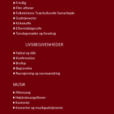
Frivillig
Film-aftener
Folkekirkens Tværkulturelle Samarbejde
Gudstjenester
Kirkekaffe
Eftermiddagscafe
Torsdagsmøder og foredrag
LIVSBEGIVENHEDER
Fødsel og dåb
Konfirmation
Bryllup
Begravelse
Navngivning og navneændring
MUSIK
Aftensang
Højskolesangaftener
Kantoriet
Koncerter og musikgudstjeneste