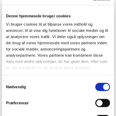
ukendte sange.
Alle er velkomne!
Denne hjemmeside bruger cookies
Vi bruger cookies til at tilpasse vores indhold og
annoncer, til at vise dig funktioner til sociale medier og til
at analysere vores trafik. Vi deler også oplysninger om
din brug af vores hjemmeside med vores partnere inden
for sociale medier, annonceringspartnere og
analysepartnere. Vores partnere kan kombinere disse
data med andre oplysninger, du har givet dem, eller som
de har indsamlet fra din brug af deres tjenester.
S
Nødvendig
a
m
t
Præferencer
y
k