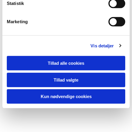
k
Statistik
e
Du vil måske også
v
Marketing
kunne lide...
a
l
g
Vis detaljer
Tillad alle cookies
Tillad valgte
Kun nødvendige cookies