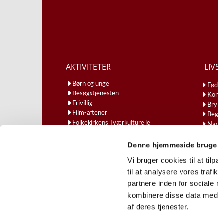
AKTIVITETER
LIV
Børn og unge
Fød
Besøgstjenesten
Kon
Frivillig
Bry
Film-aftener
Beg
Folkekirkens Tværkulturelle
Nav
Samarbejde
Gudstjenester
Denne hjemmeside bruger
Kirkekaffe
Vi bruger cookies til at til
Eftermiddagscafe
Torsdagsmøder og foredrag
til at analysere vores tra
partnere inden for sociale
kombinere disse data med a
af deres tjenester.