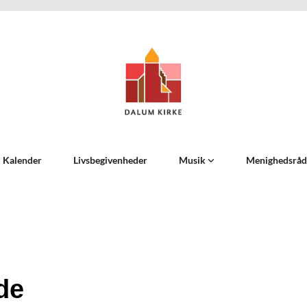
Kalender
Livsbegivenheder
Musik
Menighedsrå
de