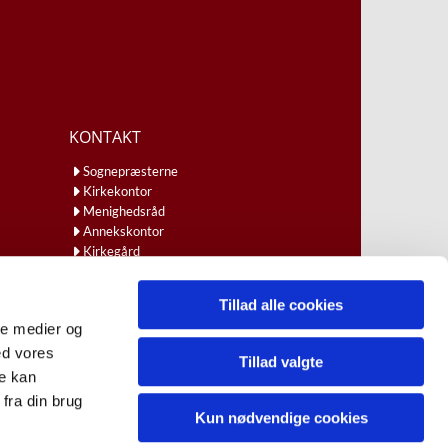
KONTAKT
Sognepræsterne
Kirkekontor
Menighedsråd
Annekskontor
Kirkegård
Ansatte
Kirkebil
Tillad alle cookies
ale medier og
ed vores
Tillad valgte
re kan
fra din brug
Kun nødvendige cookies