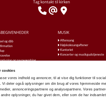
Tag kontakt til kirken
SBEGIVENHEDER
MUSIK
Aftensang
sel og dåb
Højskolesangaftener
firmation
Kantoriet
llup
Koncerter og musikgudstjeneste
ravelse
ngivning og navneændring
 cookies
passe vores indhold og annoncer, til at vise dig funktioner til soci
fik. Vi deler også oplysninger om din brug af vores hjemmeside m
 medier, annonceringspartnere og analysepartnere. Vores partne
Cookiepolitik
Tilgængelighedserklæring
ndre oplysninger, du har givet dem, eller som de har indsamlet 
Privatlivspolitik
Log på ChurchDesk