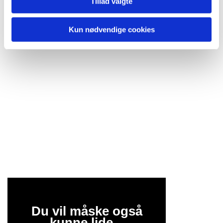
Tillad valgte
Kun nødvendige cookies
Du vil måske også
kunne lide...