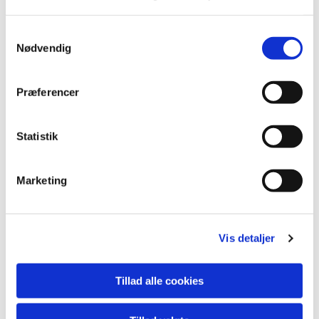
S
Nødvendig
a
m
t
Præferencer
y
k
k
Statistik
e
v
Marketing
a
l
g
Vis detaljer
Tillad alle cookies