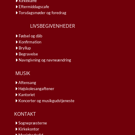
Kirkekaffe
Eftermiddagscafe
Torsdagsmøder og foredrag
LIVSBEGIVENHEDER
Fødsel og dåb
Konfirmation
Bryllup
Begravelse
Navngivning og navneændring
MUSIK
Aftensang
Højskolesangaftener
Kantoriet
Koncerter og musikgudstjeneste
KONTAKT
Sognepræsterne
Kirkekontor
Menighedsråd