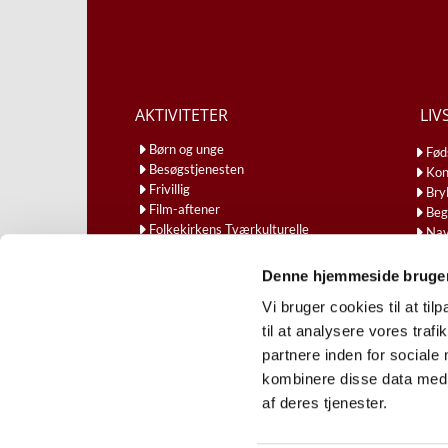
AKTIVITETER
LIV
Børn og unge
Fød
Besøgstjenesten
Kon
Frivillig
Bry
Film-aftener
Beg
Folkekirkens Tværkulturelle
Nav
Samarbejde
Gudstjenester
Denne hjemmeside bruger
Kirkekaffe
Vi bruger cookies til at til
Eftermiddagscafe
Torsdagsmøder og foredrag
til at analysere vores tra
partnere inden for sociale
kombinere disse data med a
af deres tjenester.