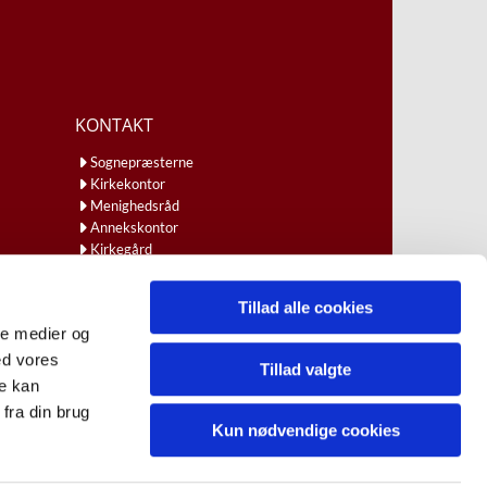
KONTAKT
Sognepræsterne
Kirkekontor
Menighedsråd
Annekskontor
Kirkegård
Ansatte
Kirkebil
Tillad alle cookies
ale medier og
ed vores
Tillad valgte
re kan
fra din brug
Kun nødvendige cookies